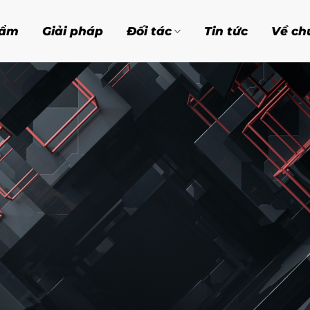
NỐI THÔNG
hẩm
Giải pháp
Đối tác
Tin tức
Về ch
ĐẦU KỶ N
IOT
 khiển – chúng tôi mang đến giải pháp kết nối vạn vật
 xây dựng hệ sinh thái IoT thông minh, sẵn sàng cho tươn