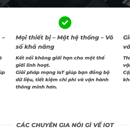
 –
Mọi thiết bị – Một hệ thống – Vô
Gi
số khả năng
vớ
à
Kết nối không giới hạn cho một thế
Th
giới linh hoạt.
vậ
úp
Giải pháp mạng IoT giúp bạn đồng bộ
Cậ
dữ liệu, tiết kiệm chi phí và vận hành
kh
thông minh hơn.
CÁC CHUYÊN GIA NÓI GÌ VỀ IOT