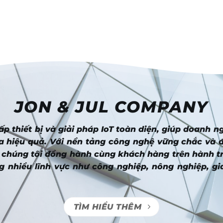
JON & JUL COMPANY
p thiết bị và giải pháp IoT toàn diện, giúp doanh n
a hiệu quả. Với nền tảng công nghệ vững chắc và 
 chúng tôi đồng hành cùng khách hàng trên hành tr
g nhiều lĩnh vực như công nghiệp, nông nghiệp, gi
TÌM HIỂU THÊM