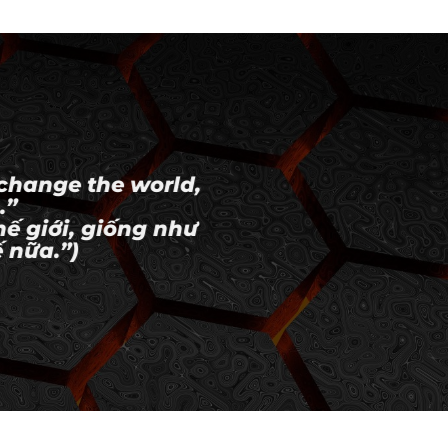
 change the world,
.”
hế giới, giống như
 nữa.”)