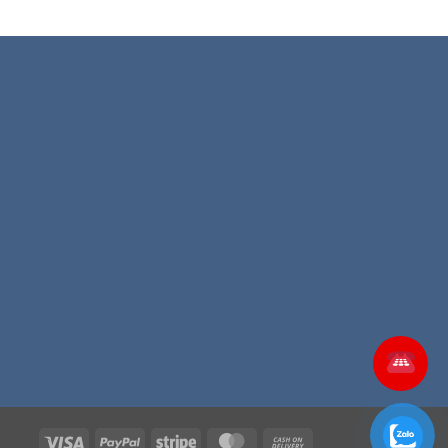
Visa
PayPal
Stripe
MasterCard
Cash