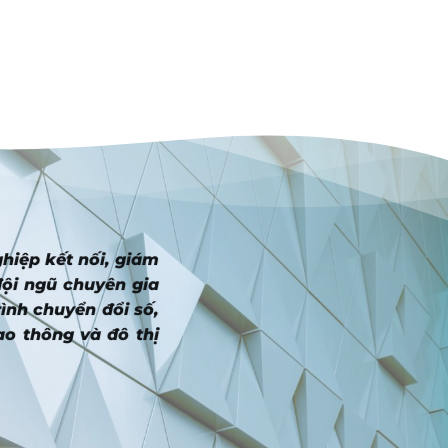
ghiệp kết nối, giám
đội ngũ chuyên gia
ình chuyển đổi số,
ao thông và đô thị