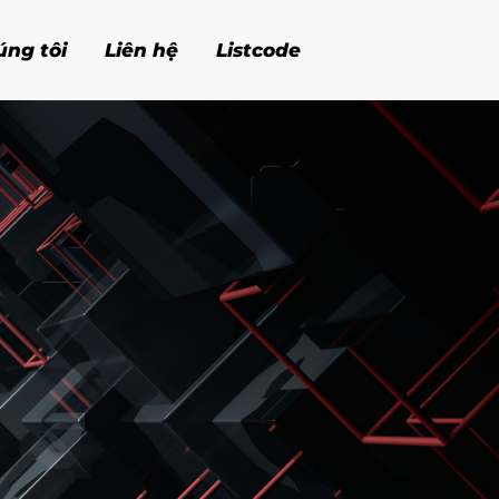
 MINH
úng tôi
Liên hệ
Listcode
GUYÊN
 mạnh mẽ và linh hoạt, giúp doanh nghiệp
g lai số hóa.”