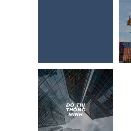
ĐÔ THỊ
THÔNG
MINH