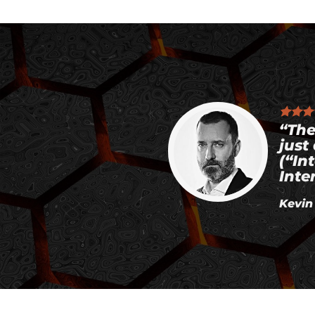
“The
just
(“In
Inte
Kevin