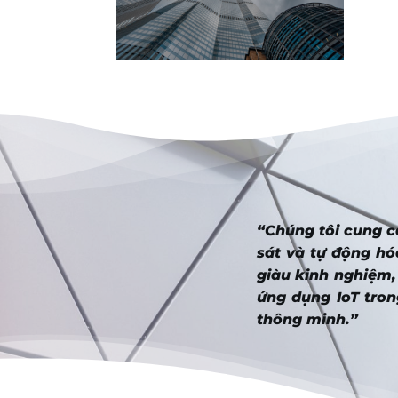
“Chúng tôi cung cấ
sát và tự động hó
giàu kinh nghiệm,
ứng dụng IoT tron
thông minh.”