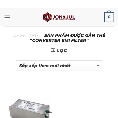
Bỏ
ADD ANYTHING HERE OR JUST REMOVE IT...
qua
nội
0
dung
TRANG CHỦ
/
SẢN PHẨM ĐƯỢC GẮN THẺ
“CONVERTER EMI FILTER”
LỌC