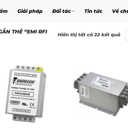
hẩm
Giải pháp
Đối tác
Tin tức
Về ch
ẮN THẺ “EMI RFI
Đã
Hiển thị tất cả 22 kết quả
sắ
xế
th
mớ
nh