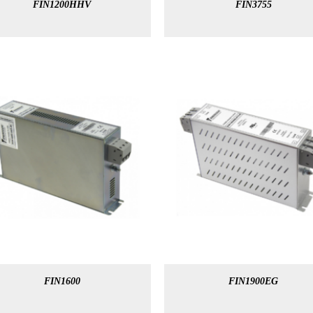
FIN1200HHV
FIN3755
FIN1600
FIN1900EG