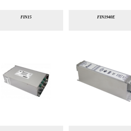
FIN15
FIN1940E