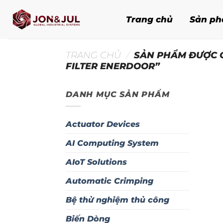
Bỏ
qua
Trang chủ
Sản p
nội
dung
TRANG CHỦ
/
SẢN PHẨM ĐƯỢC G
FILTER ENERDOOR”
DANH MỤC SẢN PHẨM
Actuator Devices
AI Computing System
AIoT Solutions
Automatic Crimping
Bệ thử nghiệm thủ công
Biến Dòng