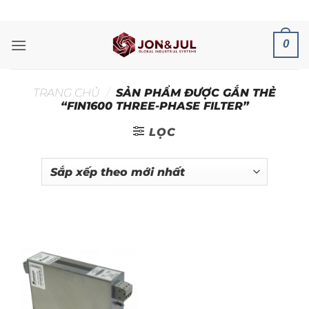
Bỏ
ADD ANYTHING HERE OR JUST REMOVE IT...
qua
nội
0
dung
TRANG CHỦ
/
SẢN PHẨM ĐƯỢC GẮN THẺ
“FIN1600 THREE-PHASE FILTER”
LỌC