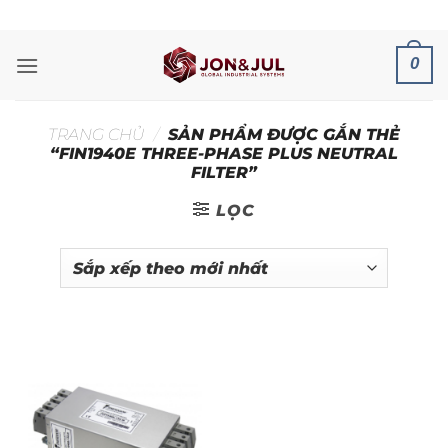
Bỏ
ADD ANYTHING HERE OR JUST REMOVE IT...
qua
nội
0
dung
TRANG CHỦ
/
SẢN PHẨM ĐƯỢC GẮN THẺ
“FIN1940E THREE-PHASE PLUS NEUTRAL
FILTER”
LỌC