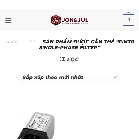
Bỏ
ADD ANYTHING HERE OR JUST REMOVE IT...
qua
nội
0
dung
TRANG CHỦ
/
SẢN PHẨM ĐƯỢC GẮN THẺ “FIN70
SINGLE-PHASE FILTER”
LỌC