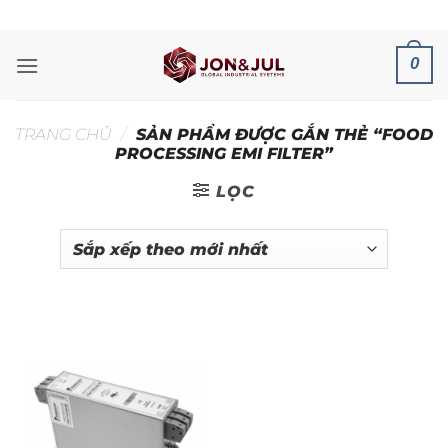
Bỏ
ADD ANYTHING HERE OR JUST REMOVE IT...
qua
nội
0
dung
TRANG CHỦ
/
SẢN PHẨM ĐƯỢC GẮN THẺ “FOOD
PROCESSING EMI FILTER”
LỌC