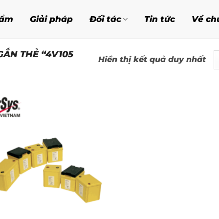
hẩm
Giải pháp
Đối tác
Tin tức
Về ch
ẮN THẺ “4V105
Hiển thị kết quả duy nhất