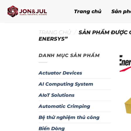
Bỏ
qua
Trang chủ
Sản p
nội
dung
TRANG CHỦ
/
SẢN PHẨM ĐƯỢC G
ENERSYS”
DANH MỤC SẢN PHẨM
Actuator Devices
AI Computing System
AIoT Solutions
Automatic Crimping
Bệ thử nghiệm thủ công
Biến Dòng