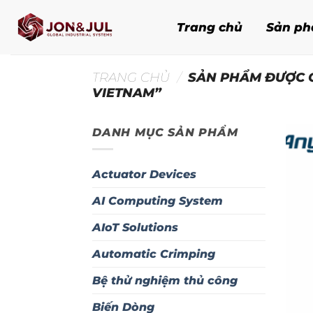
Bỏ
qua
Trang chủ
Sản p
nội
dung
TRANG CHỦ
/
SẢN PHẨM ĐƯỢC G
VIETNAM”
DANH MỤC SẢN PHẨM
Actuator Devices
AI Computing System
AIoT Solutions
Automatic Crimping
Bệ thử nghiệm thủ công
Biến Dòng