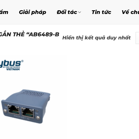
hẩm
Giải pháp
Đối tác
Tin tức
Về ch
ẮN THẺ “AB6489-B
Hiển thị kết quả duy nhất