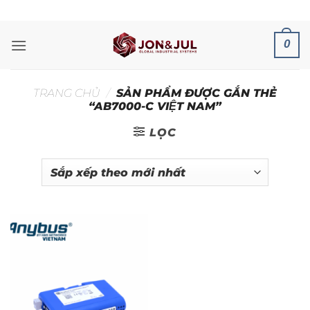
Bỏ
ADD ANYTHING HERE OR JUST REMOVE IT...
qua
nội
0
dung
TRANG CHỦ
/
SẢN PHẨM ĐƯỢC GẮN THẺ
“AB7000-C VIỆT NAM”
LỌC