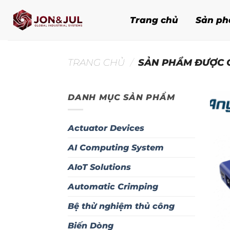
Bỏ
qua
Trang chủ
Sản p
nội
dung
TRANG CHỦ
/
SẢN PHẨM ĐƯỢC G
DANH MỤC SẢN PHẨM
Actuator Devices
AI Computing System
AIoT Solutions
Automatic Crimping
Bệ thử nghiệm thủ công
Biến Dòng