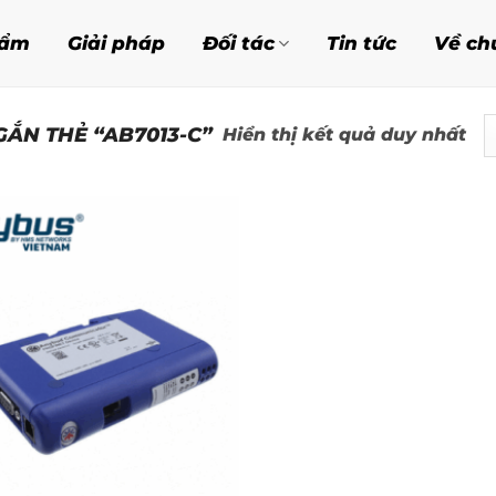
hẩm
Giải pháp
Đối tác
Tin tức
Về ch
ẮN THẺ “AB7013-C”
Hiển thị kết quả duy nhất