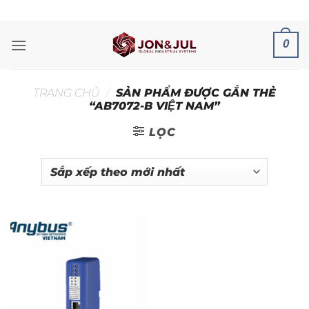
Bỏ
ADD ANYTHING HERE OR JUST REMOVE IT...
qua
nội
0
dung
TRANG CHỦ
/
SẢN PHẨM ĐƯỢC GẮN THẺ
“AB7072-B VIỆT NAM”
LỌC