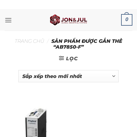
Bỏ
ADD ANYTHING HERE OR JUST REMOVE IT...
qua
nội
0
dung
TRANG CHỦ
/
SẢN PHẨM ĐƯỢC GẮN THẺ
“AB7850-F”
LỌC