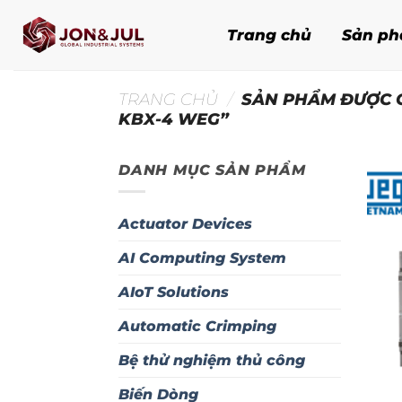
Bỏ
qua
Trang chủ
Sản p
nội
dung
TRANG CHỦ
/
SẢN PHẨM ĐƯỢC G
KBX-4 WEG”
DANH MỤC SẢN PHẨM
Actuator Devices
AI Computing System
AIoT Solutions
Automatic Crimping
Bệ thử nghiệm thủ công
Biến Dòng