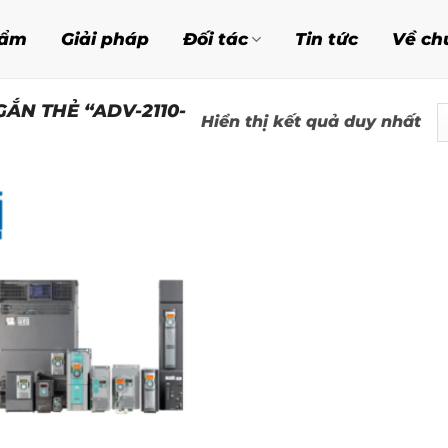
hẩm
Giải pháp
Đối tác
Tin tức
Về ch
ẮN THẺ “ADV-2110-
Hiển thị kết quả duy nhất