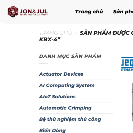
Bỏ
qua
Trang chủ
Sản p
nội
dung
TRANG CHỦ
/
SẢN PHẨM ĐƯỢC G
KBX-4”
DANH MỤC SẢN PHẨM
Actuator Devices
AI Computing System
AIoT Solutions
Automatic Crimping
Bệ thử nghiệm thủ công
Biến Dòng