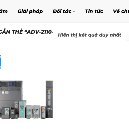
hẩm
Giải pháp
Đối tác
Tin tức
Về ch
ẮN THẺ “ADV-2110-
Hiển thị kết quả duy nhất