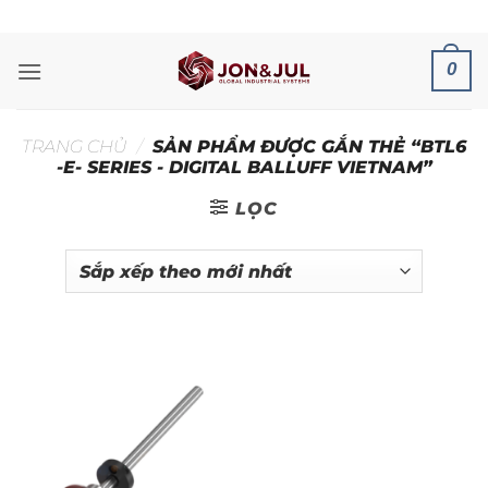
Bỏ
ADD ANYTHING HERE OR JUST REMOVE IT...
qua
nội
0
dung
TRANG CHỦ
/
SẢN PHẨM ĐƯỢC GẮN THẺ “BTL6
-E- SERIES - DIGITAL BALLUFF VIETNAM”
LỌC