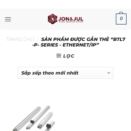
Bỏ
ADD ANYTHING HERE OR JUST REMOVE IT...
qua
nội
0
dung
TRANG CHỦ
/
SẢN PHẨM ĐƯỢC GẮN THẺ “BTL7
-P- SERIES - ETHERNET/IP”
LỌC