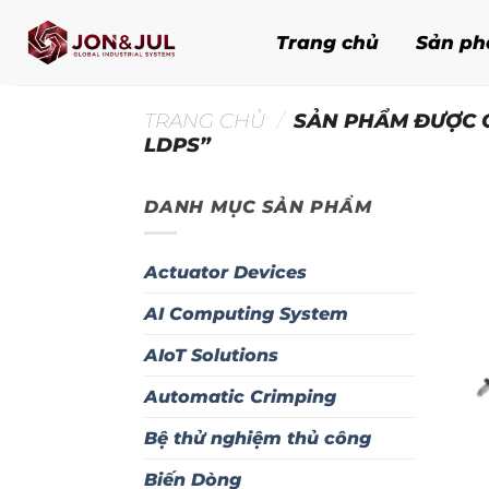
Bỏ
qua
Trang chủ
Sản p
nội
dung
TRANG CHỦ
/
SẢN PHẨM ĐƯỢC G
LDPS”
DANH MỤC SẢN PHẨM
Actuator Devices
AI Computing System
AIoT Solutions
Automatic Crimping
Bệ thử nghiệm thủ công
Biến Dòng