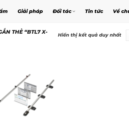
hẩm
Giải pháp
Đối tác
Tin tức
Về ch
ẮN THẺ “BTL7 X-
Hiển thị kết quả duy nhất