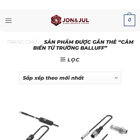
Bỏ
ADD ANYTHING HERE OR JUST REMOVE IT...
qua
nội
0
dung
TRANG CHỦ
/
SẢN PHẨM ĐƯỢC GẮN THẺ “CẢM
BIẾN TỪ TRƯỜNG BALLUFF”
LỌC