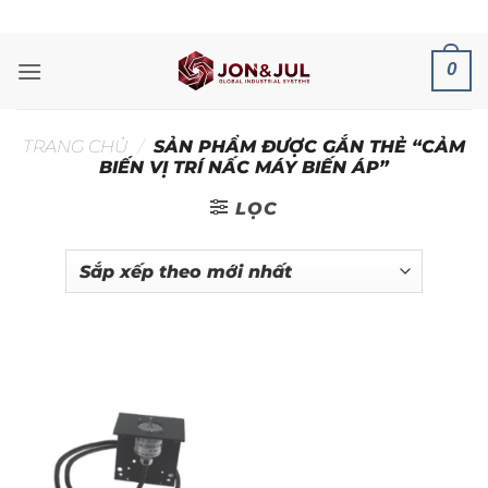
Bỏ
ADD ANYTHING HERE OR JUST REMOVE IT...
qua
nội
0
dung
TRANG CHỦ
/
SẢN PHẨM ĐƯỢC GẮN THẺ “CẢM
BIẾN VỊ TRÍ NẤC MÁY BIẾN ÁP”
LỌC