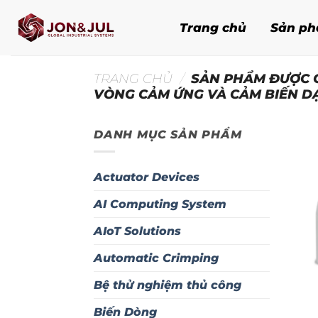
Bỏ
qua
Trang chủ
Sản p
nội
dung
TRANG CHỦ
/
SẢN PHẨM ĐƯỢC G
VÒNG CẢM ỨNG VÀ CẢM BIẾN D
DANH MỤC SẢN PHẨM
Actuator Devices
AI Computing System
AIoT Solutions
Automatic Crimping
Bệ thử nghiệm thủ công
Biến Dòng