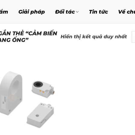
hẩm
Giải pháp
Đối tác
Tin tức
Về ch
ẮN THẺ “CẢM BIẾN
Hiển thị kết quả duy nhất
ẠNG ỐNG”