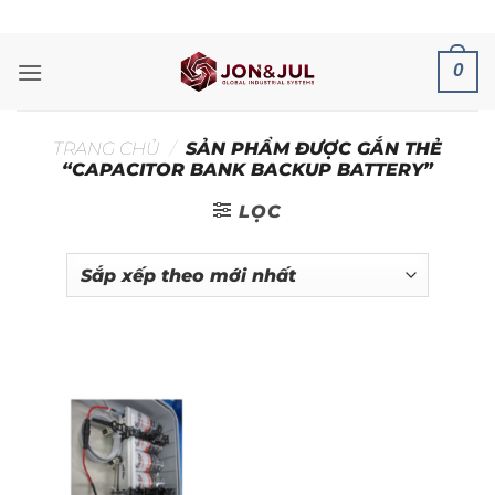
Bỏ
ADD ANYTHING HERE OR JUST REMOVE IT...
qua
nội
0
dung
TRANG CHỦ
/
SẢN PHẨM ĐƯỢC GẮN THẺ
“CAPACITOR BANK BACKUP BATTERY”
LỌC