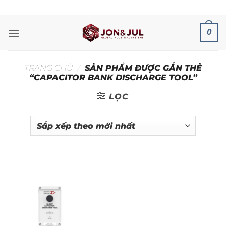
Bỏ
ADD ANYTHING HERE OR JUST REMOVE IT...
qua
nội
0
dung
TRANG CHỦ
/
SẢN PHẨM ĐƯỢC GẮN THẺ
“CAPACITOR BANK DISCHARGE TOOL”
LỌC