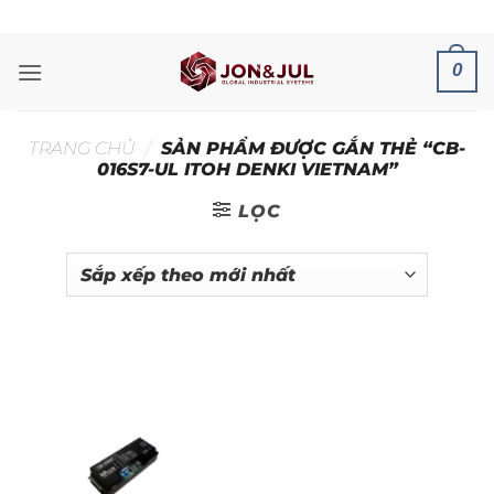
Bỏ
ADD ANYTHING HERE OR JUST REMOVE IT...
qua
nội
0
dung
TRANG CHỦ
/
SẢN PHẨM ĐƯỢC GẮN THẺ “CB-
016S7-UL ITOH DENKI VIETNAM”
LỌC