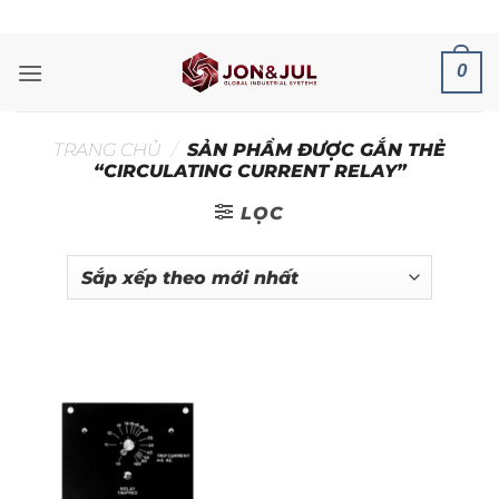
Bỏ
ADD ANYTHING HERE OR JUST REMOVE IT...
qua
nội
0
dung
TRANG CHỦ
/
SẢN PHẨM ĐƯỢC GẮN THẺ
“CIRCULATING CURRENT RELAY”
LỌC