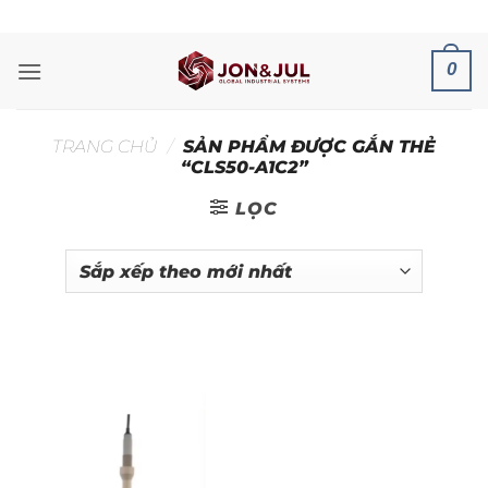
Bỏ
ADD ANYTHING HERE OR JUST REMOVE IT...
qua
nội
0
dung
TRANG CHỦ
/
SẢN PHẨM ĐƯỢC GẮN THẺ
“CLS50-A1C2”
LỌC