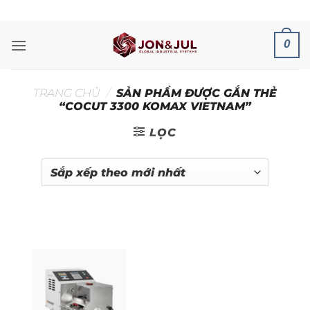
Bỏ
ADD ANYTHING HERE OR JUST REMOVE IT...
qua
nội
0
dung
TRANG CHỦ
/
SẢN PHẨM ĐƯỢC GẮN THẺ
“COCUT 3300 KOMAX VIETNAM”
LỌC