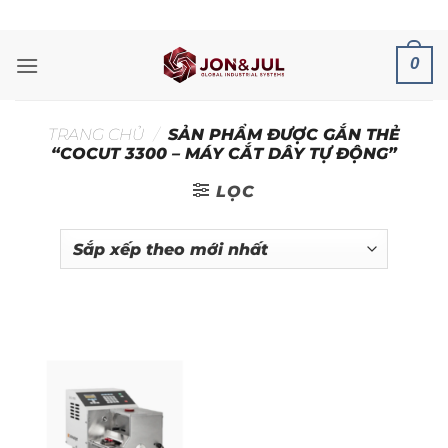
Bỏ
ADD ANYTHING HERE OR JUST REMOVE IT...
qua
nội
0
dung
TRANG CHỦ
/
SẢN PHẨM ĐƯỢC GẮN THẺ
“COCUT 3300 – MÁY CẮT DÂY TỰ ĐỘNG”
LỌC