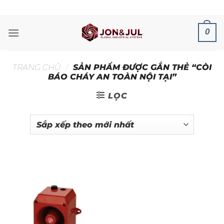
Bỏ
ADD ANYTHING HERE OR JUST REMOVE IT...
qua
nội
0
dung
TRANG CHỦ
/
SẢN PHẨM ĐƯỢC GẮN THẺ “CÒI
BÁO CHÁY AN TOÀN NỘI TẠI”
LỌC