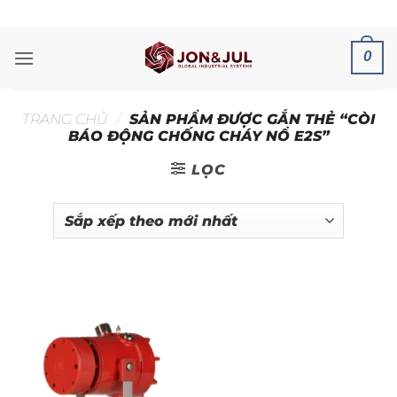
Bỏ
ADD ANYTHING HERE OR JUST REMOVE IT...
qua
nội
0
dung
TRANG CHỦ
/
SẢN PHẨM ĐƯỢC GẮN THẺ “CÒI
BÁO ĐỘNG CHỐNG CHÁY NỔ E2S”
LỌC