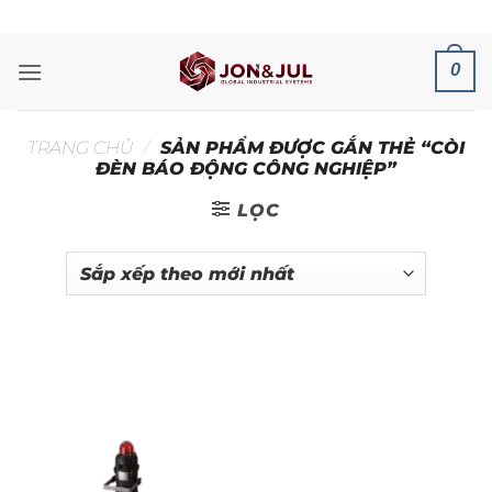
Bỏ
ADD ANYTHING HERE OR JUST REMOVE IT...
qua
nội
0
dung
TRANG CHỦ
/
SẢN PHẨM ĐƯỢC GẮN THẺ “CÒI
ĐÈN BÁO ĐỘNG CÔNG NGHIỆP”
LỌC