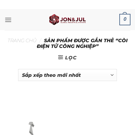
Bỏ
ADD ANYTHING HERE OR JUST REMOVE IT...
qua
nội
0
dung
TRANG CHỦ
/
SẢN PHẨM ĐƯỢC GẮN THẺ “CÒI
ĐIỆN TỬ CÔNG NGHIỆP”
LỌC