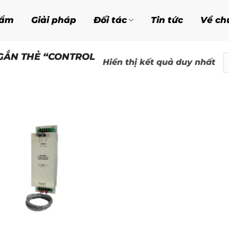
hẩm
Giải pháp
Đối tác
Tin tức
Về ch
GẮN THẺ “CONTROL
Hiển thị kết quả duy nhất