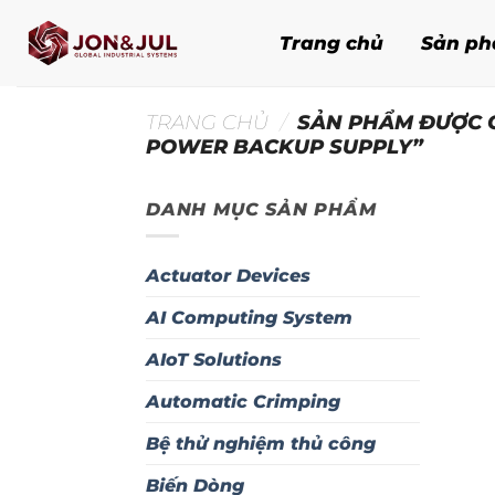
Bỏ
qua
Trang chủ
Sản p
nội
dung
TRANG CHỦ
/
SẢN PHẨM ĐƯỢC 
POWER BACKUP SUPPLY”
DANH MỤC SẢN PHẨM
Actuator Devices
AI Computing System
AIoT Solutions
Automatic Crimping
Bệ thử nghiệm thủ công
Biến Dòng