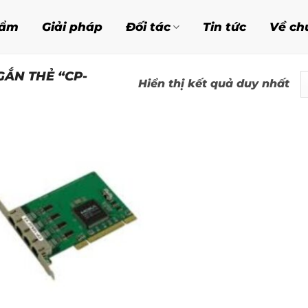
hẩm
Giải pháp
Đối tác
Tin tức
Về ch
ẮN THẺ “CP-
Hiển thị kết quả duy nhất