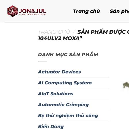
Bỏ
qua
Trang chủ
Sản p
nội
dung
TRANG CHỦ
/
SẢN PHẨM ĐƯỢC G
104ULV2 MOXA”
DANH MỤC SẢN PHẨM
Actuator Devices
AI Computing System
AIoT Solutions
Automatic Crimping
Bệ thử nghiệm thủ công
Biến Dòng