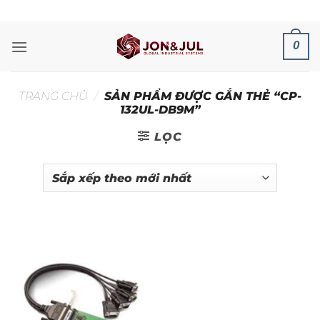
Bỏ
ADD ANYTHING HERE OR JUST REMOVE IT...
qua
nội
0
dung
TRANG CHỦ
/
SẢN PHẨM ĐƯỢC GẮN THẺ “CP-
132UL-DB9M”
LỌC