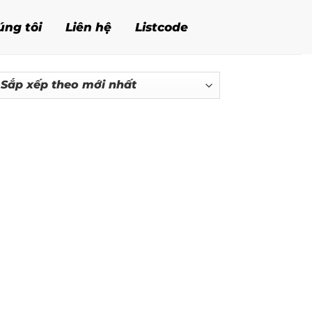
úng tôi
Liên hệ
Listcode
p
p
eo
i
ất