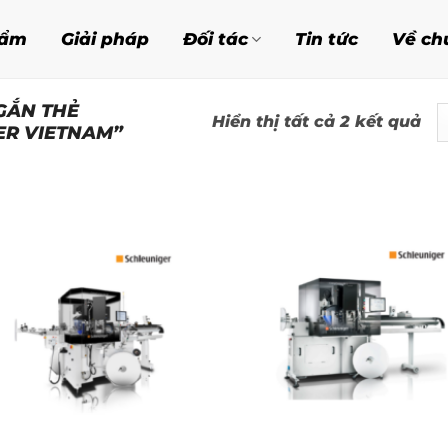
hẩm
Giải pháp
Đối tác
Tin tức
Về ch
GẮN THẺ
Đã
Hiển thị tất cả 2 kết quả
ER VIETNAM”
sắ
xế
th
mớ
nh