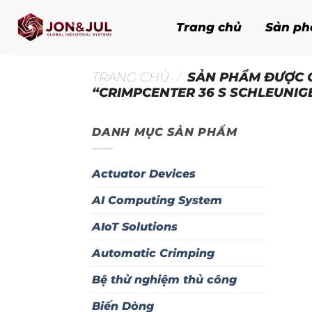
Bỏ
qua
Trang chủ
Sản p
nội
dung
TRANG CHỦ
/
SẢN PHẨM ĐƯỢC 
“CRIMPCENTER 36 S SCHLEUNIG
DANH MỤC SẢN PHẨM
Actuator Devices
AI Computing System
AIoT Solutions
Automatic Crimping
Bệ thử nghiệm thủ công
Biến Dòng