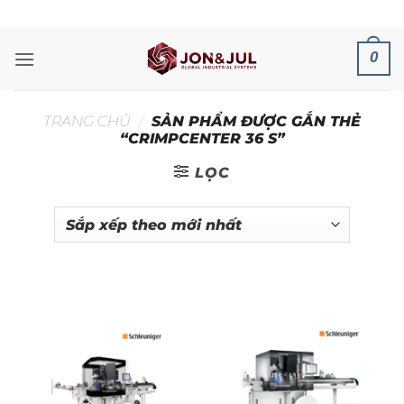
Bỏ
ADD ANYTHING HERE OR JUST REMOVE IT...
qua
nội
0
dung
TRANG CHỦ
/
SẢN PHẨM ĐƯỢC GẮN THẺ
“CRIMPCENTER 36 S”
LỌC