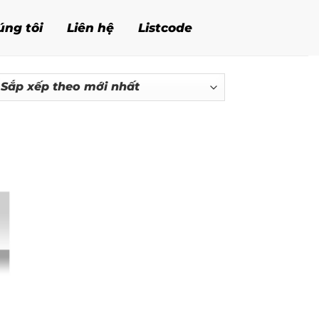
úng tôi
Liên hệ
Listcode
p
p
eo
i
ất