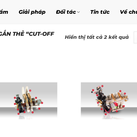
hẩm
Giải pháp
Đối tác
Tin tức
Về ch
ẮN THẺ “CUT-OFF
Đã
Hiển thị tất cả 2 kết quả
sắ
xế
th
mớ
nh