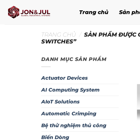
Bỏ
qua
Trang chủ
Sản p
nội
dung
TRANG CHỦ
/
SẢN PHẨM ĐƯỢC G
SWITCHES”
DANH MỤC SẢN PHẨM
Actuator Devices
AI Computing System
AIoT Solutions
Automatic Crimping
Bệ thử nghiệm thủ công
Biến Dòng