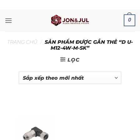
Bỏ
ADD ANYTHING HERE OR JUST REMOVE IT...
qua
nội
0
dung
TRANG CHỦ
/
SẢN PHẨM ĐƯỢC GẮN THẺ “D U-
M12-4W-M-SK”
LỌC