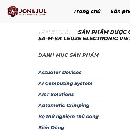
Bỏ
qua
Trang chủ
Sản p
nội
dung
TRANG CHỦ
/
SẢN PHẨM ĐƯỢC G
5A-M-SK LEUZE ELECTRONIC VI
DANH MỤC SẢN PHẨM
Actuator Devices
AI Computing System
AIoT Solutions
Automatic Crimping
Bệ thử nghiệm thủ công
Biến Dòng