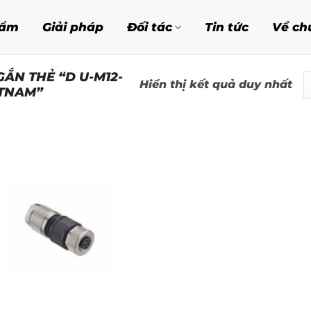
hẩm
Giải pháp
Đối tác
Tin tức
Về ch
ẮN THẺ “D U-M12-
Hiển thị kết quả duy nhất
ETNAM”