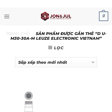
Bỏ
ADD ANYTHING HERE OR JUST REMOVE IT...
qua
nội
0
dung
TRANG CHỦ
/
SẢN PHẨM ĐƯỢC GẮN THẺ “D U-
M30-30A-M LEUZE ELECTRONIC VIETNAM”
LỌC