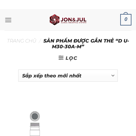
Bỏ
ADD ANYTHING HERE OR JUST REMOVE IT...
qua
nội
0
dung
TRANG CHỦ
/
SẢN PHẨM ĐƯỢC GẮN THẺ “D U-
M30-30A-M”
LỌC