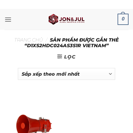
Bỏ
ADD ANYTHING HERE OR JUST REMOVE IT...
qua
nội
0
dung
TRANG CHỦ
/
SẢN PHẨM ĐƯỢC GẮN THẺ
“D1XS2HDC024AS3S1R VIETNAM”
LỌC