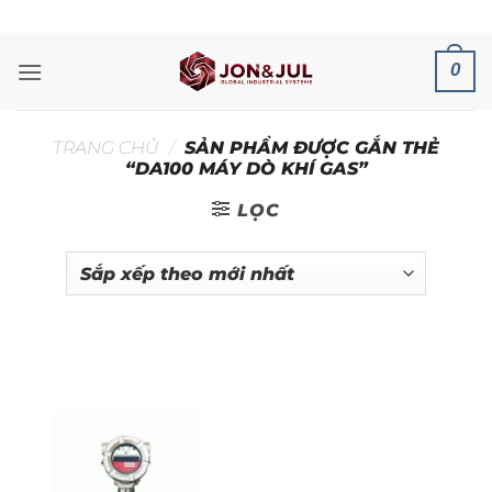
Bỏ
ADD ANYTHING HERE OR JUST REMOVE IT...
qua
nội
0
dung
TRANG CHỦ
/
SẢN PHẨM ĐƯỢC GẮN THẺ
“DA100 MÁY DÒ KHÍ GAS”
LỌC