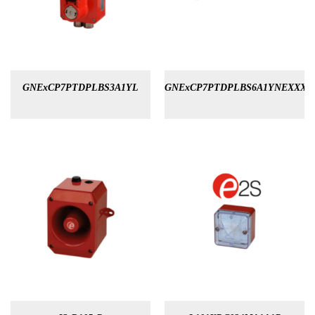
GNExCP7PTDPLBS3A1YL
GNExCP7PTDPLBS6A1YNEXXXR