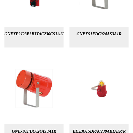
GNEXP2J23B3R3YAC230CS3A1R
GNEXS1FDC024AS3A1R
GNExS1FDC024AS3A1R
BExBG15DPAC230AB1A1R/R