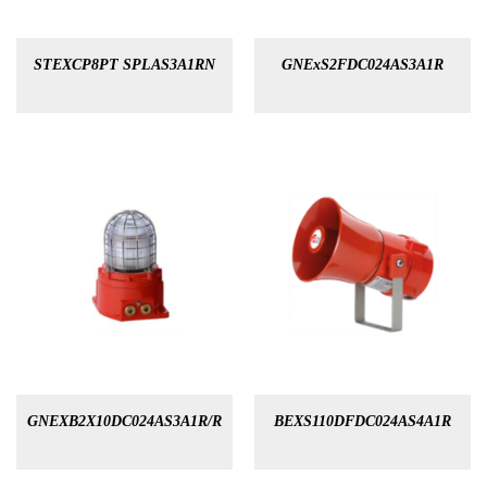
STEXCP8PT SPLAS3A1RN
GNExS2FDC024AS3A1R
GNEXB2X10DC024AS3A1R/R
BEXS110DFDC024AS4A1R