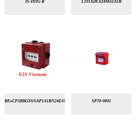
IS-D105-R
L101XDC024MA1A1R
BExCP3BBGSSNAP1A1RN24E47KR
SP70-0001