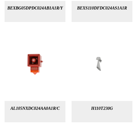
BEXBG05DPDC024AB1A1R/Y
BEXS110DFDC024AS1A1R
AL105NXDC024AA0A1R/C
H110T230G