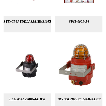
STExCP8PTDDLAS3A1BNS10KR
SP65-0001-A4
E2XB05AC230BN4A1B/A
BExBGL2DPDC024AB4A1R/R