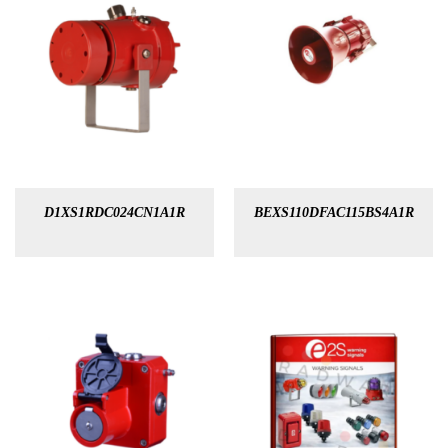
D1XS1RDC024CN1A1R
BEXS110DFAC115BS4A1R