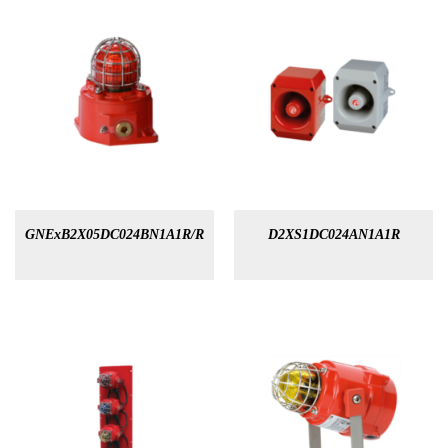
GNExB2X05DC024BN1A1R/R
D2XS1DC024AN1A1R