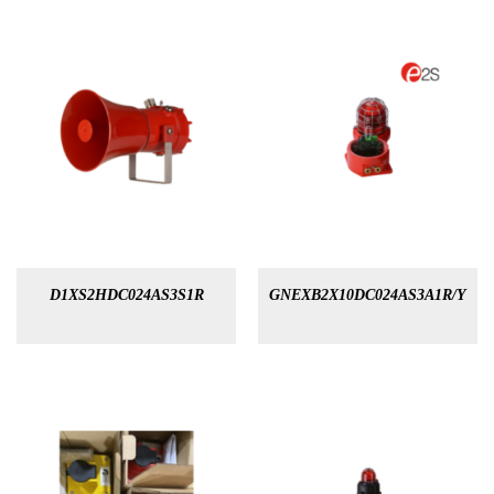
D1XS2HDC024AS3S1R
GNEXB2X10DC024AS3A1R/Y