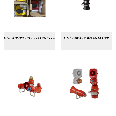
GNExCP7PTSPLES2A1RNExxxR
E2xC1X05FDC024AN1A1B/R