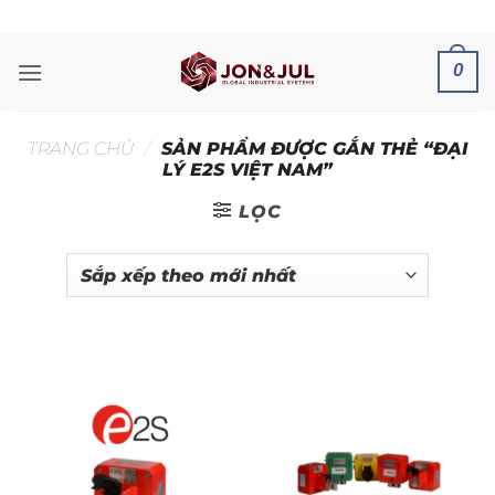
Bỏ
ADD ANYTHING HERE OR JUST REMOVE IT...
qua
nội
0
dung
TRANG CHỦ
/
SẢN PHẨM ĐƯỢC GẮN THẺ “ĐẠI
LÝ E2S VIỆT NAM”
LỌC