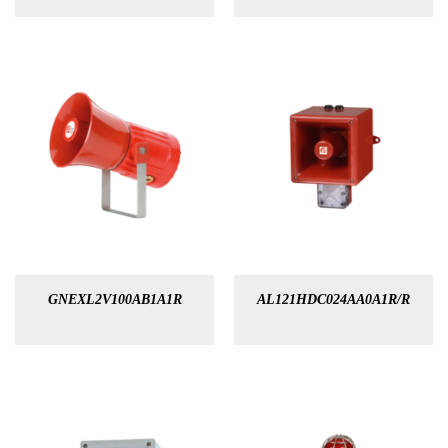
GNEXL2V100AB1A1R
AL121HDC024AA0A1R/R