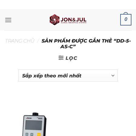
Bỏ
ADD ANYTHING HERE OR JUST REMOVE IT...
qua
nội
0
dung
TRANG CHỦ
/
SẢN PHẨM ĐƯỢC GẮN THẺ “DD-5-
AS-C”
LỌC