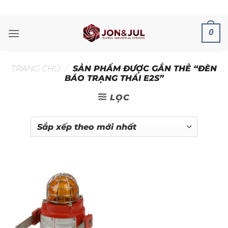
Bỏ
ADD ANYTHING HERE OR JUST REMOVE IT...
qua
nội
0
dung
TRANG CHỦ
/
SẢN PHẨM ĐƯỢC GẮN THẺ “ĐÈN
BÁO TRẠNG THÁI E2S”
LỌC