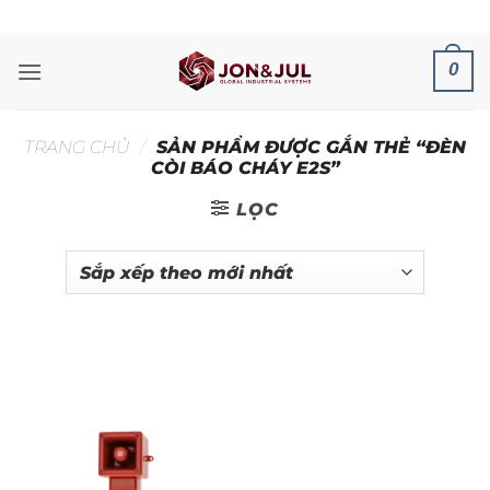
Bỏ
ADD ANYTHING HERE OR JUST REMOVE IT...
qua
nội
0
dung
TRANG CHỦ
/
SẢN PHẨM ĐƯỢC GẮN THẺ “ĐÈN
CÒI BÁO CHÁY E2S”
LỌC