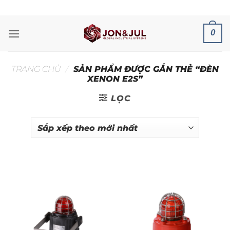
Bỏ
ADD ANYTHING HERE OR JUST REMOVE IT...
qua
nội
0
dung
TRANG CHỦ
/
SẢN PHẨM ĐƯỢC GẮN THẺ “ĐÈN
XENON E2S”
LỌC