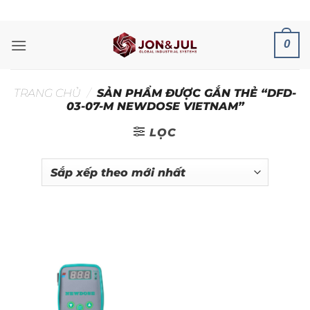
Bỏ
ADD ANYTHING HERE OR JUST REMOVE IT...
qua
nội
0
dung
TRANG CHỦ
/
SẢN PHẨM ĐƯỢC GẮN THẺ “DFD-
03-07-M NEWDOSE VIETNAM”
LỌC